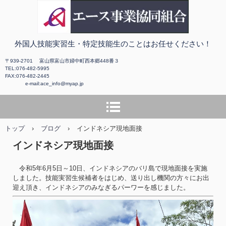
エース事業協同組合ホーム
外国人技能実習生・特定技能生のことはお任せください！
ページ
〒939-2701 富山県富山市婦中町西本郷448番３
TEL:076-482-5995
FAX:076-482-2445
e-mail:ace_info@myap.jp
トップ
›
ブログ
›
インドネシア現地面接
インドネシア現地面接
令和5年6月5日～10日、インドネシアのバリ島で現地面接を実施
しました。技能実習生候補者をはじめ、送り出し機関の方々にお出
迎え頂き、インドネシアのみなぎるパーワーを感じました。